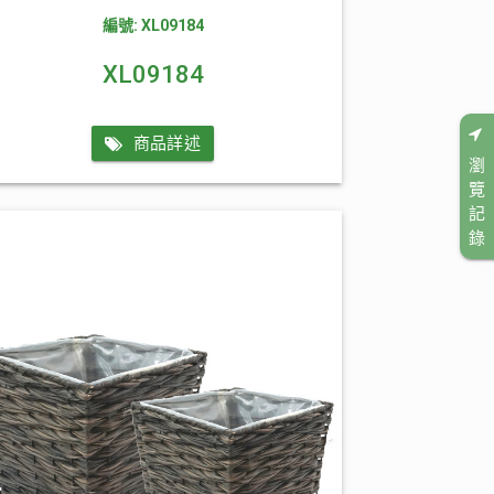
編號: XL09184
XL09184
商品詳述
瀏
覽
記
錄