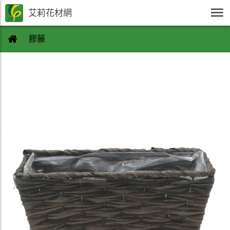
艾莉花材網
膠藤