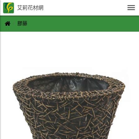
艾莉花材網
膠藤