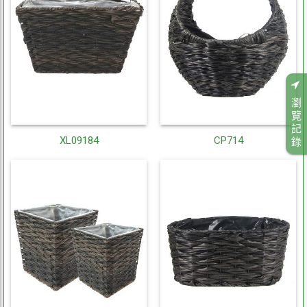
瀏
覽
記
XL09184
CP714
錄