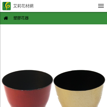
艾莉花材網
塑膠花器