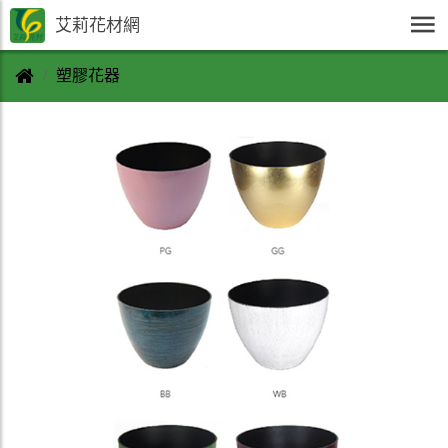
艾莉花材網
塑膠花器