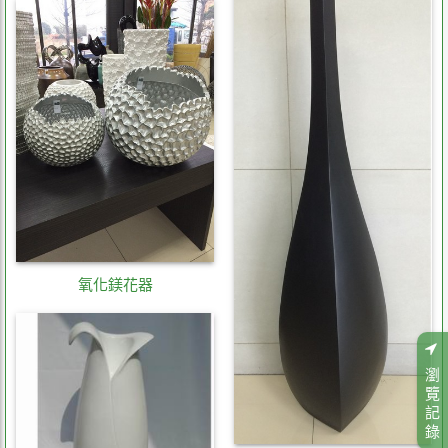
氧化鎂花器
瀏
覽
記
錄