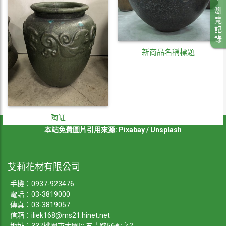
瀏
覽
記
錄
新商品名稱標題
陶缸
本站免費圖片引用來源:
Pixabay
/
Unsplash
艾莉花材有限公司
手機：
0937-923476
電話：
03-3819000
傳真：03-3819057
信箱：
iliek168@ms21.hinet.net