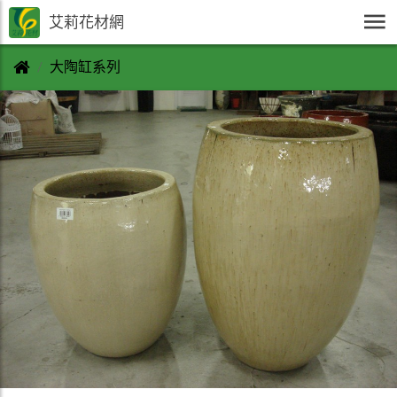
艾莉花材網
大陶缸系列