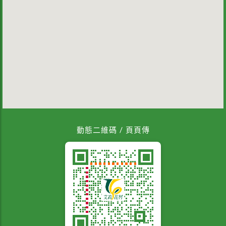
動態二維碼 / 頁頁傳