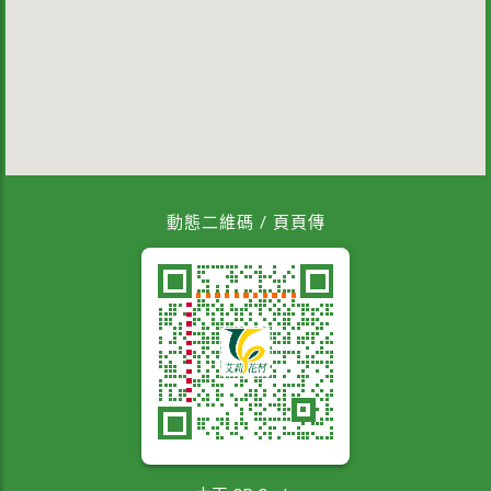
動態二維碼 / 頁頁傳