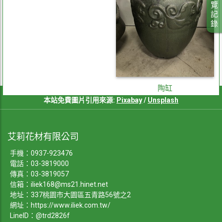
覽
記
錄
陶缸
本站免費圖片引用來源:
Pixabay
/
Unsplash
艾莉花材有限公司
手機：
0937-923476
電話：
03-3819000
傳真：03-3819057
信箱：
iliek168@ms21.hinet.net
地址：337桃園市大園區五青路56號之2
網址：
https://www.iliek.com.tw/
LineID：@trd2826f