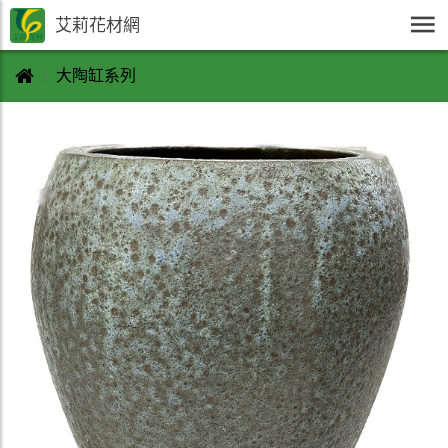
艾莉花材網
大陶缸系列