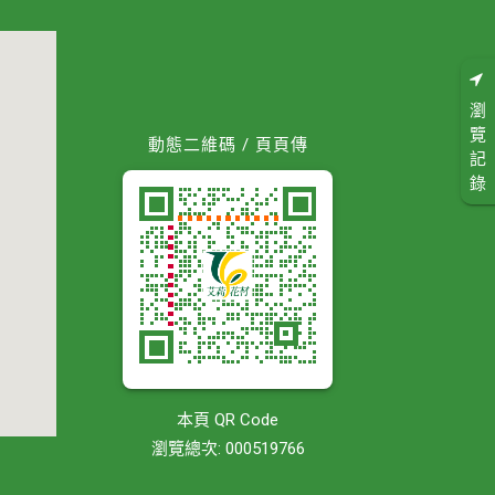
瀏
覽
動態二維碼 / 頁頁傳
記
錄
本頁 QR Code
瀏覽總次: 000519766