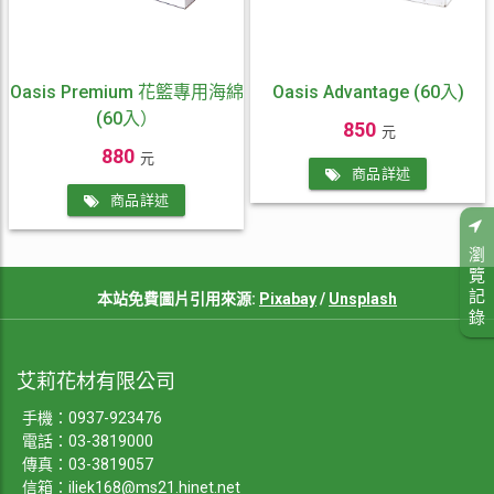
Oasis Premium 花籃專用海綿
Oasis Advantage (60入)
(60入）
850
元
880
元
商品詳述
商品詳述
瀏
覽
記
本站免費圖片引用來源:
Pixabay
/
Unsplash
錄
艾莉花材有限公司
手機：
0937-923476
電話：
03-3819000
傳真：03-3819057
信箱：
iliek168@ms21.hinet.net