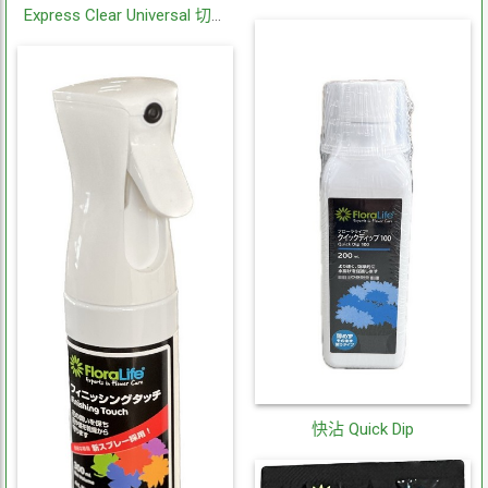
Express Clear Universal 切花
營養劑
快沾 Quick Dip