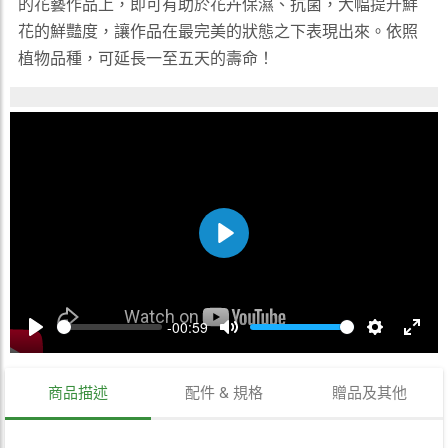
的花藝作品上，即可有助於花卉保濕、抗菌，大幅提升鮮
花的鮮豔度，讓作品在最完美的狀態之下表現出來。依照
植物品種，可延長一至五天的壽命！
Play
Seek
Volume
-00:59
Play
Mute
Settings
Enter
fulls
商品描述
配件 & 規格
贈品及其他