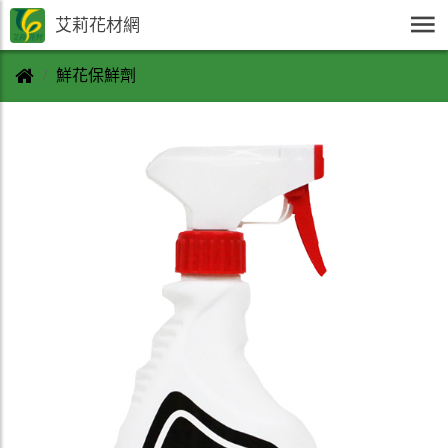
艾莉花材網
鮮花保鮮劑