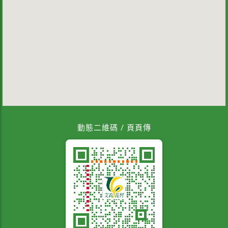
動態二維碼 / 頁頁傳