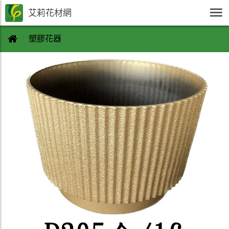
艾莉花材網
塑膠花器