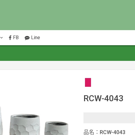
FB
Line
RCW-4043
品名：RCW-4043