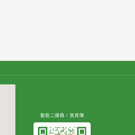
動態二維碼 / 頁頁傳