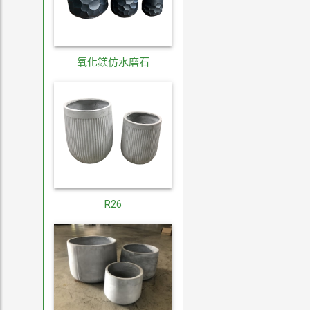
氧化鎂仿水磨石
R26