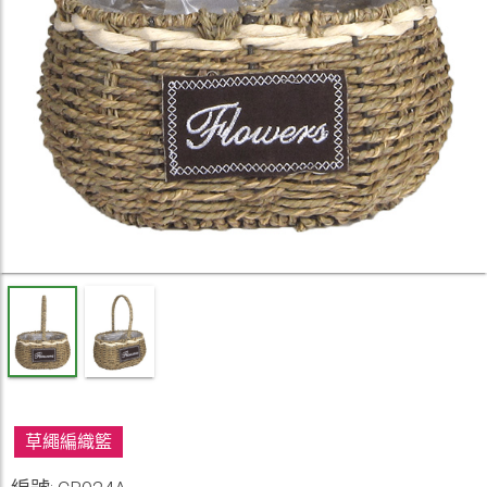
草繩編織籃