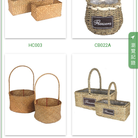
瀏
HC003
CB022A
覽
記
錄