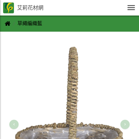
艾莉花材網
草繩編織藍