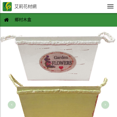
艾莉花材網
鄉村木盒